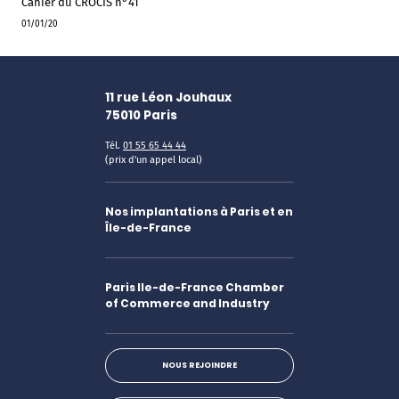
Cahier du CROCIS n°41
01/01/20
11 rue Léon Jouhaux
75010
Paris
Tél.
01 55 65 44 44
(prix d'un appel local)
Nos implantations à Paris et en
Île-de-France
Paris Ile-de-France Chamber
of Commerce and Industry
NOUS REJOINDRE