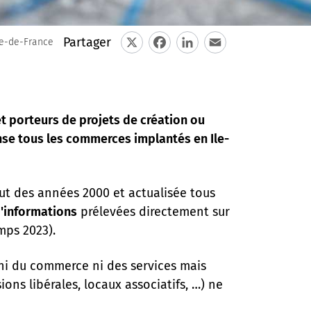
Partager
le-de-France
X
Facebook
LinkedIn
Email
t porteurs de projets de création ou
nse tous les commerces implantés en Ile-
t des années 2000 et actualisée tous
d'informations
prélevées directement sur
mps 2023).
 ni du commerce ni des services mais
ns libérales, locaux associatifs, …) ne