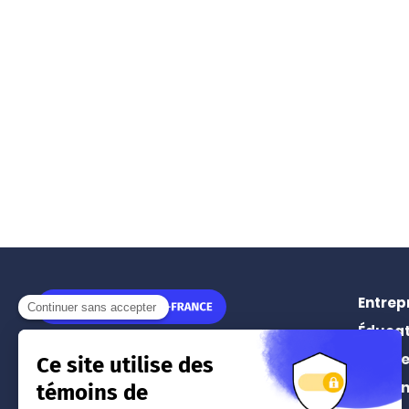
Entrep
Éducat
11 rue Léon Jouhaux
Prospe
75010
Paris
Événe