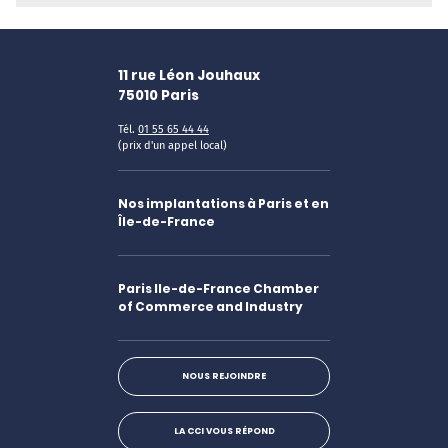
11 rue Léon Jouhaux
75010
Paris
Tél.
01 55 65 44 44
(prix d'un appel local)
Nos implantations à Paris et en
Île-de-France
Paris Ile-de-France Chamber
of Commerce and Industry
NOUS REJOINDRE
LA CCI VOUS RÉPOND