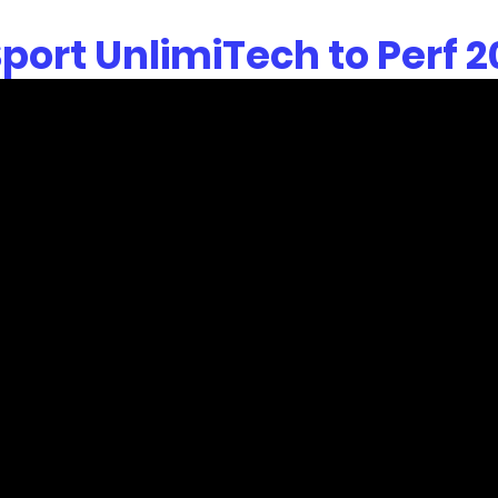
port UnlimiTech to Perf 