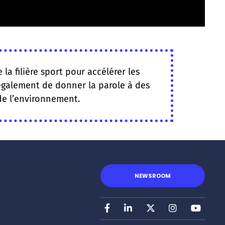
la filière sport pour accélérer les
 également de donner la parole à des
de l’environnement.
NEWSROOM
Facebook
LinkedIn
X
Instagram
Youtu