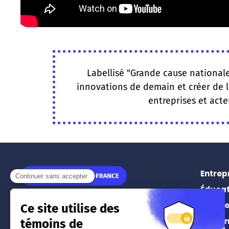
Labellisé "Grande cause nationale"
innovations de demain et créer de l
entreprises et acte
Entrep
Éducat
11 rue Léon Jouhaux
Prospe
75010
Paris
Événe