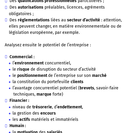
Des
qualifications professionnelles
particulières ;
Des
autorisations
préalables, licences, agréments
obligatoires ;
Des
réglementations
liées au
secteur d’activité
: attention,
elles peuvent changer, en matière environnementale ou de
législation européenne, par exemple.
Analysez ensuite le potentiel de l’entreprise :
Commercial
:
l’
environnement
concurrentiel,
le
risque
de disruption du secteur d’activité
le
positionnement
de l’entreprise sur son
marché
la constitution du portefeuille
clients
l’avantage concurrentiel potentiel (
brevets
, savoir-faire
techniques,
marque
forte)
Financier :
niveau de
trésorerie
, d’
endettement
,
la gestion des
encours
les
actifs
matériels et immatériels
Humain :
la
motivation
des
salariés