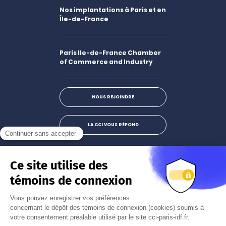
Nos implantations à Paris et en
Île-de-France
Paris Ile-de-France Chamber
of Commerce and Industry
NOUS REJOINDRE
LA CCI VOUS RÉPOND
Facebook
LinkedIn
X
Instagram
Youtube
S'abonner à la newsletter
JE M'INSCRIS