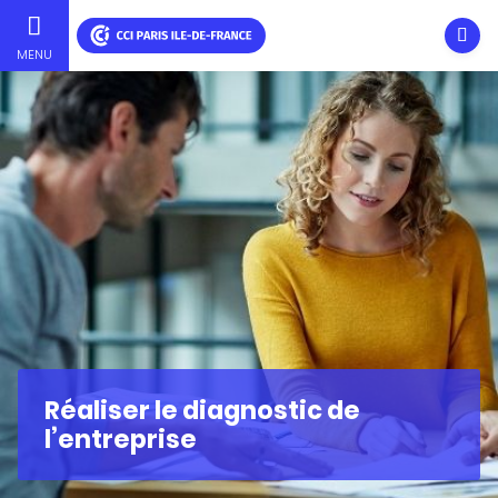
Ouvri
MENU
Aller
au
contenu
principal
Réaliser le diagnostic de
l’entreprise