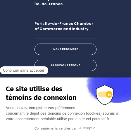
Île-de-France
Paris Ile-de-France Chamber
of Commerce and Industry
NOUS REJOINDRE
LA CCI VOUS RÉPOND
Facebook
LinkedIn
X
Instagram
Youtube
S'abonner à la newsletter
JE M'INSCRIS