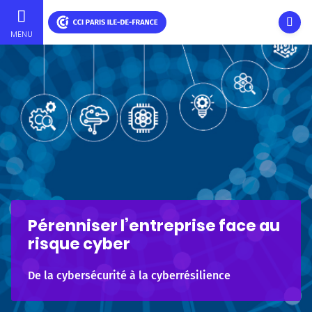
Ouvri
MENU
Aller
au
contenu
principal
Pérenniser l’entreprise face au
risque cyber
De la cybersécurité à la cyberrésilience