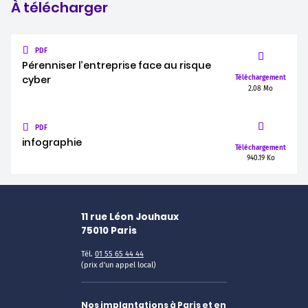
À télécharger
PDF
Pérenniser l’entreprise face au risque
cyber
Téléchargement
2.08 Mo
PDF
infographie
Téléchargement
940.19 Ko
11 rue Léon Jouhaux
75010
Paris
Tél.
01 55 65 44 44
(prix d'un appel local)
Nos implantations à Paris et en