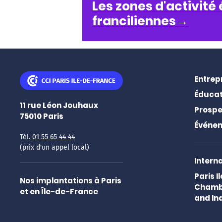
Les zones d'activit
franciliennes
→
Entrep
Éducat
11 rue Léon Jouhaux
Prospe
75010
Paris
Événe
Tél.
01 55 65 44 44
(prix d'un appel local)
Intern
Paris 
Nos implantations à Paris
Chamb
et en Île-de-France
and In