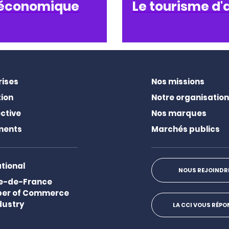
é économique
Le tourisme d'
rises
Nos missions
ion
Notre organisation
ctive
Nos marques
ments
Marchés publics
ational
NOUS REJOINDR
Ile-de-France
er of Commerce
dustry
LA CCI VOUS RÉP