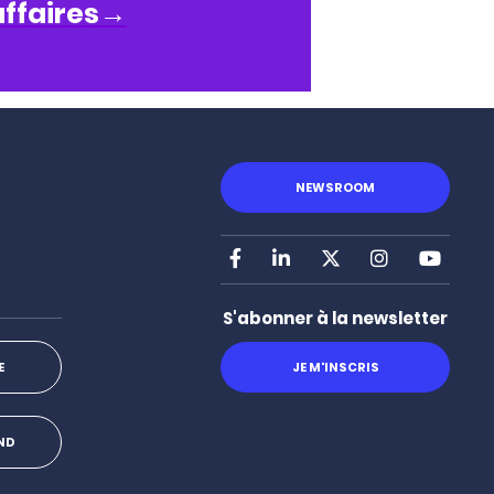
affaires
→
NEWSROOM
Facebook
LinkedIn
X
Instagram
Youtu
S'abonner à la newsletter
JE M'INSCRIS
E
OND