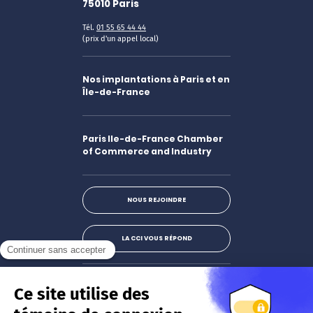
75010
Paris
Tél.
01 55 65 44 44
(prix d'un appel local)
Nos implantations à Paris et en
Île-de-France
Paris Ile-de-France Chamber
of Commerce and Industry
NOUS REJOINDRE
LA CCI VOUS RÉPOND
Facebook
LinkedIn
X
Instagram
Youtube
S'abonner à la newsletter