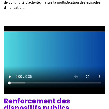
de continuité d’activité, malgré la multiplication des épisodes
d’inondation.
Renforcement des
Texte
dispositifs publics