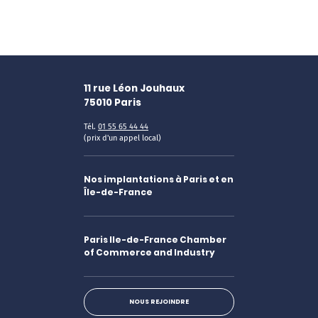
11 rue Léon Jouhaux
75010
Paris
Tél.
01 55 65 44 44
(prix d'un appel local)
Nos implantations à Paris et en
Île-de-France
Paris Ile-de-France Chamber
of Commerce and Industry
NOUS REJOINDRE