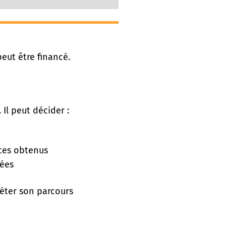
ut être financé.
 Il peut décider :
nces obtenus
rées
léter son parcours