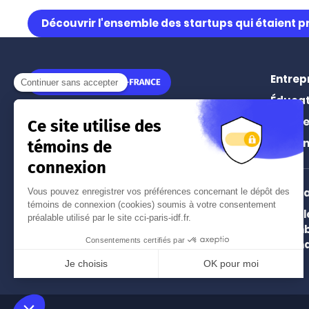
Découvrir l'ensemble des startups qui étaient p
Entrep
Éducat
11 rue Léon Jouhaux
Prospe
75010
Paris
Événe
Tél.
01 55 65 44 44
(prix d'un appel local)
Intern
Paris 
Nos implantations à Paris
Chamb
et en Île-de-France
and In