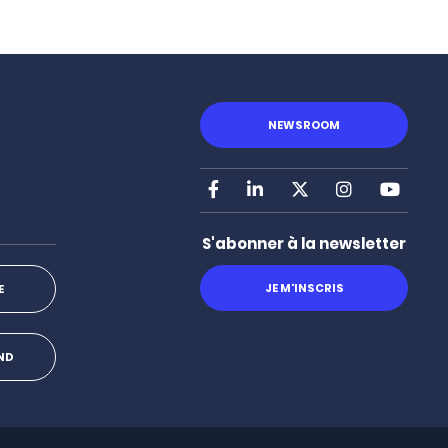
NEWSROOM
Facebook
LinkedIn
X
Instagram
Youtu
S'abonner à la newsletter
JE M'INSCRIS
E
OND