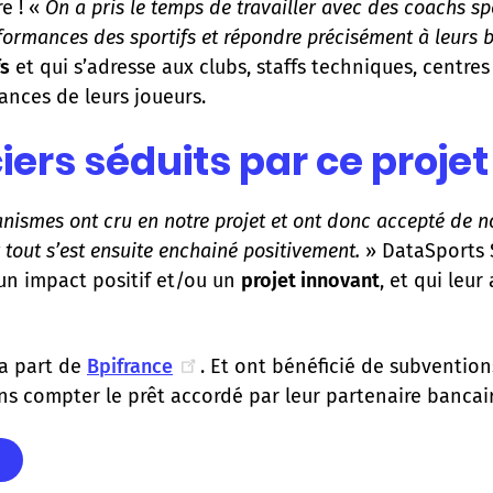
re ! «
On a pris le temps de travailler avec des coachs sp
rformances des sportifs et répondre précisément à leurs 
fs
et qui s’adresse aux clubs, staffs techniques, centre
ances de leurs joueurs.
ers séduits par ce projet
ganismes ont cru en notre projet et ont donc accepté de 
t tout s’est ensuite enchainé positivement.
» DataSports S
un impact positif et/ou un
projet innovant
, et qui leu
la part de
Bpifrance
. Et ont bénéficié de subvention
ans compter le prêt accordé par leur partenaire bancai
s