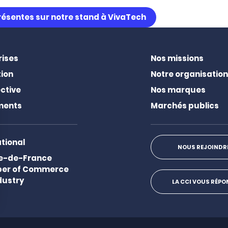
résentes sur notre stand à VivaTech
rises
Nos missions
ion
Notre organisation
ctive
Nos marques
ments
Marchés publics
ational
NOUS REJOINDR
Ile-de-France
er of Commerce
dustry
LA CCI VOUS RÉP