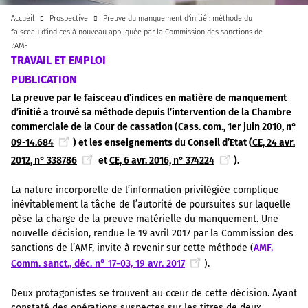
Accueil
Prospective
Preuve du manquement d’initié : méthode du
faisceau d’indices à nouveau appliquée par la Commission des sanctions de
l’AMF
TRAVAIL ET EMPLOI
PUBLICATION
La preuve par le faisceau d’indices en matière de manquement
d’initié a trouvé sa méthode depuis l’intervention de la Chambre
commerciale de la Cour de cassation (
Cass. com., 1er juin 2010, n°
09-14.684
) et les enseignements du Conseil d’Etat (
CE, 24 avr.
2012, n° 338786
et
CE, 6 avr. 2016, n° 374224
).
La nature incorporelle de l’information privilégiée complique
inévitablement la tâche de l’autorité de poursuites sur laquelle
pèse la charge de la preuve matérielle du manquement. Une
nouvelle décision, rendue le 19 avril 2017 par la Commission des
sanctions de l’AMF, invite à revenir sur cette méthode (
AMF,
Comm. sanct., déc. n° 17-03, 19 avr. 2017
).
Deux protagonistes se trouvent au cœur de cette décision. Ayant
constaté des opérations suspectes sur les titres de deux