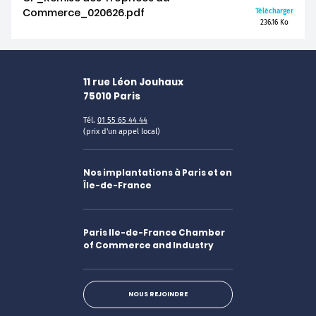
Commerce_020626.pdf
Télécharger
236.16 Ko
11 rue Léon Jouhaux
75010
Paris
Tél.
01 55 65 44 44
(prix d'un appel local)
Nos implantations à Paris et en
Île-de-France
Paris Ile-de-France Chamber
of Commerce and Industry
NOUS REJOINDRE