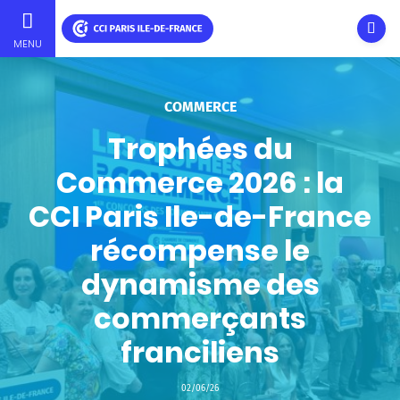
Ouvri
MENU
Aller
au
contenu
COMMERCE
principal
Trophées du
Commerce 2026 : la
CCI Paris Ile-de-France
récompense le
dynamisme des
commerçants
franciliens
02/06/26