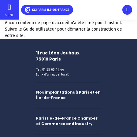
Ouvri
MENU
Skip
Aucun contenu de page d'accueil n'a été créé pour l'instant.
to
Suivre le
Guide utilisateur
pour démarrer la construction de
main
votre site.
content
11 rue Léon Jouhaux
75010
Paris
Tel.
01 55 65 44 44
(prix d'un appel local)
Nos implantations à Paris et en
Île-de-France
Paris Ile-de-France Chamber
of Commerce and Industry