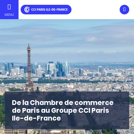
Ouvri
MENU
Skip
to
main
content
De la Chambre de commerce
de Paris au Groupe CCI Paris
Ile-de-France