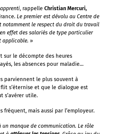
 apprenti
, rappelle
Christian Mercuri,
France.
Le premier est dévolu au Centre de
et notamment le respect du droit du travail
 en effet des salariés de type particulier
t applicable.
»
at sur le décompte des heures
payés, les absences pour maladie…
es parviennent le plus souvent à
lit s’éternise et que le dialogue est
 s’avérer utile.
lus fréquent, mais aussi par l’employeur.
û à un manque de communication. Le rôle
 et à
atténuer les tensions
. Grâce au jeu du