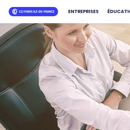
ENTREPRISES
ÉDUCATI
Skip
to
main
content