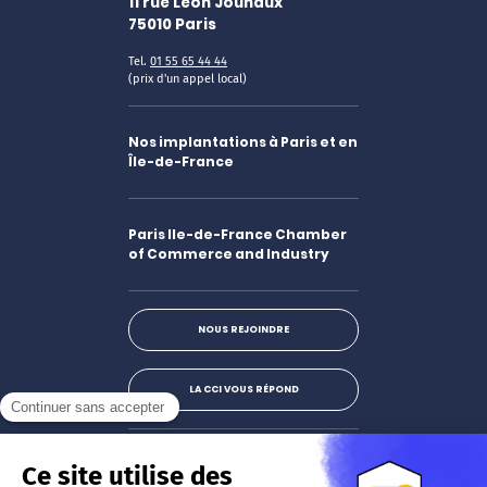
11 rue Léon Jouhaux
75010
Paris
Tel.
01 55 65 44 44
(prix d'un appel local)
Nos implantations à Paris et en
Île-de-France
Paris Ile-de-France Chamber
of Commerce and Industry
NOUS REJOINDRE
LA CCI VOUS RÉPOND
Facebook
LinkedIn
X
Instagram
Youtube