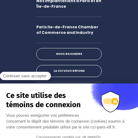
Nos implantations à Paris et en
Île-de-France
Paris Ile-de-France Chamber
of Commerce and Industry
NOUS REJOINDRE
LA CCI VOUS RÉPOND
Facebook
LinkedIn
X
Instagram
Youtube
S'abonner à la newsletter
JE M'INSCRIS