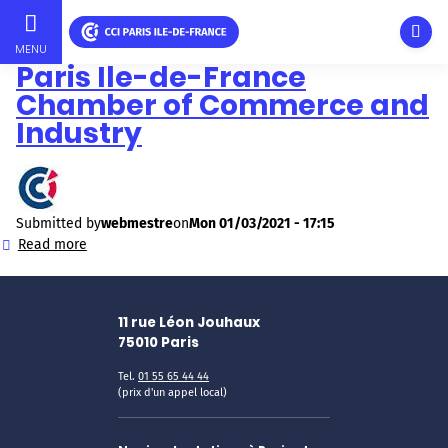
Ouvri
MENU
Paris Ile-de-France
Skip
Chamber of Commerce and
to
main
Industry
content
Submitted by
webmestre
on
Mon 01/03/2021 - 17:15
Read more
about
Paris
Ile-
de-
11 rue Léon Jouhaux
France
75010
Paris
Chamber
of
Tel.
01 55 65 44 44
Commerce
(prix d'un appel local)
and
Industry