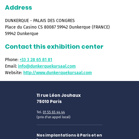
Address
DUNKERQUE - PALAIS DES CONGRES
Place du Casino CS 80087 59942 Dunkerque (FRANCE)
59942 Dunkerque
Contact this exhibition center
Phone:
+33 3 28 65 81 81
Email:
info@dunkerquekursaal.com
Website:
http://www.dunkerquekursaal.com
11 rue Léon Jouhaux
75010
Paris
Tel.
01 55 65 44 44
(prix d'un appel local)
Nos implantations à Paris et en