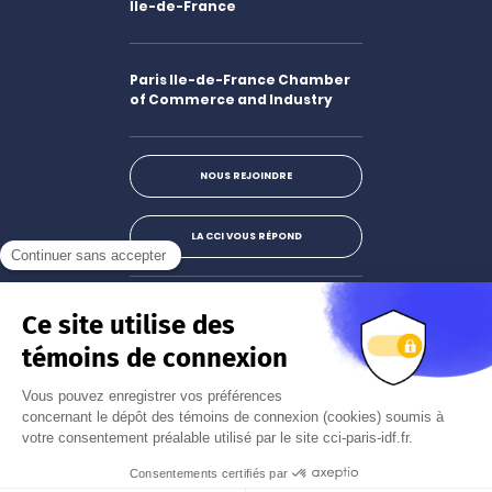
Île-de-France
Paris Ile-de-France Chamber
of Commerce and Industry
NOUS REJOINDRE
LA CCI VOUS RÉPOND
Facebook
LinkedIn
X
Instagram
Youtube
S'abonner à la newsletter
JE M'INSCRIS
Mentions légales