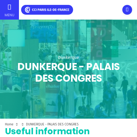
Ouvri
MENU
Skip
to
main
content
Dunkerque
DUNKERQUE - PALAIS
DES CONGRES
Home
DUNKERQUE - PALAIS DES CONGRES
Useful information