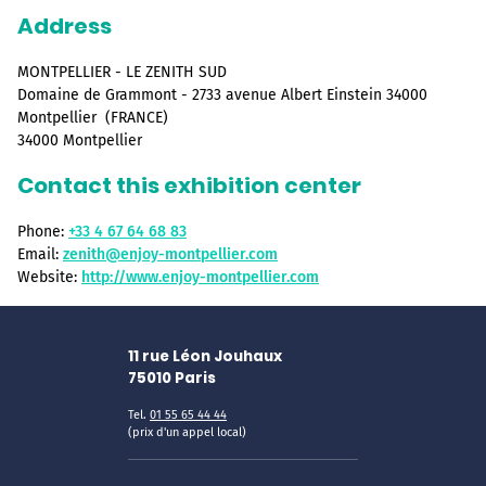
Address
MONTPELLIER - LE ZENITH SUD
Domaine de Grammont - 2733 avenue Albert Einstein 34000
Montpellier (FRANCE)
34000 Montpellier
Contact this exhibition center
Phone:
+33 4 67 64 68 83
Email:
zenith@enjoy-montpellier.com
Website:
http://www.enjoy-montpellier.com
11 rue Léon Jouhaux
75010
Paris
Tel.
01 55 65 44 44
(prix d'un appel local)