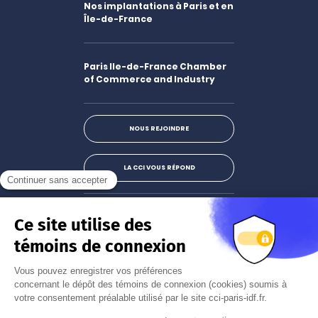
Nos implantations à Paris et en
Île-de-France
Paris Ile-de-France Chamber
of Commerce and Industry
NOUS REJOINDRE
LA CCI VOUS RÉPOND
Facebook
LinkedIn
X
Instagram
Youtube
S'abonner à la newsletter
JE M'INSCRIS