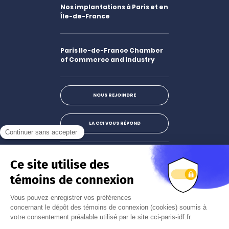
Nos implantations à Paris et en
Île-de-France
Paris Ile-de-France Chamber
of Commerce and Industry
NOUS REJOINDRE
LA CCI VOUS RÉPOND
Facebook
LinkedIn
X
Instagram
Youtube
S'abonner à la newsletter
JE M'INSCRIS