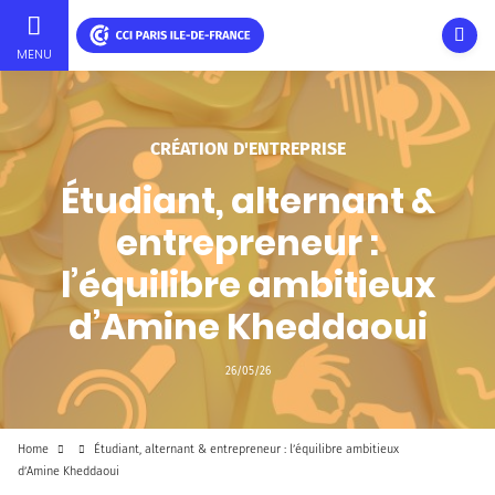
Ouvri
MENU
Skip
to
main
CRÉATION D'ENTREPRISE
content
Étudiant, alternant &
entrepreneur :
l’équilibre ambitieux
d’Amine Kheddaoui
26/05/26
Home
Étudiant, alternant & entrepreneur : l’équilibre ambitieux
d’Amine Kheddaoui