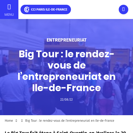
Ouvri
MENU
Skip
to
main
ENTREPRENEURIAT
content
Big Tour : le rendez-
vous de
l’entrepreneuriat en
Ile-de-France
22/08/22
Home
Big Tour : le rendez-vous de l’entrepreneuriat en Ile-de-France