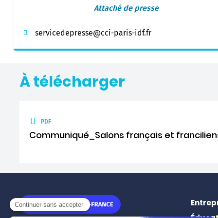
Attaché de presse
servicedepresse@cci-paris-idf.fr
À télécharger
PDF
Communiqué_Salons français et francilien
Entrep
Éducat