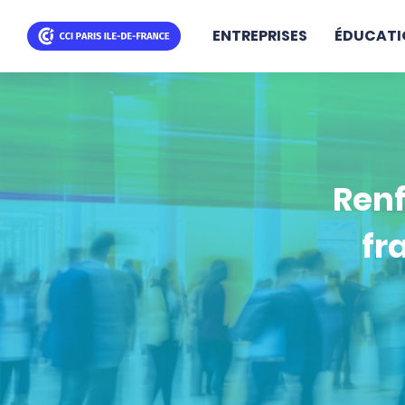
ENTREPRISES
ÉDUCATI
Skip
to
main
content
Renf
fr