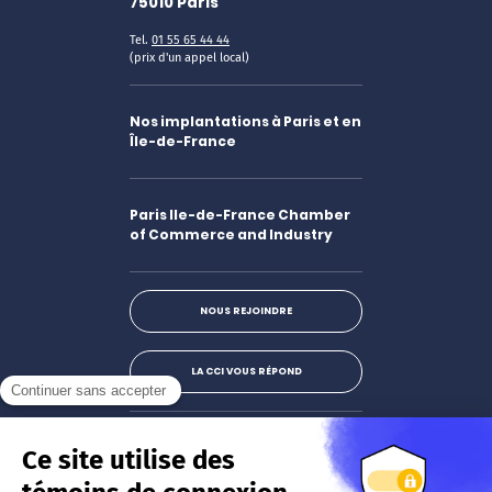
75010
Paris
Tel.
01 55 65 44 44
(prix d'un appel local)
Nos implantations à Paris et en
Île-de-France
Paris Ile-de-France Chamber
of Commerce and Industry
NOUS REJOINDRE
LA CCI VOUS RÉPOND
Facebook
LinkedIn
X
Instagram
Youtube
S'abonner à la newsletter