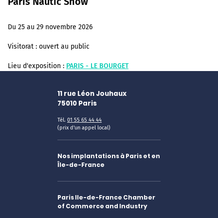
Paris Nautic Show
Du 25 au 29 novembre 2026
Visitorat :
ouvert au public
Lieu d'exposition :
PARIS - LE BOURGET
11 rue Léon Jouhaux
75010
Paris
Tél.
01 55 65 44 44
(prix d'un appel local)
Nos implantations à Paris et en
Île-de-France
Paris Ile-de-France Chamber
of Commerce and Industry