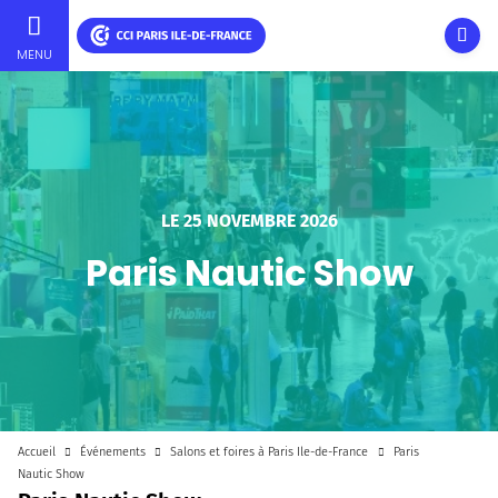
Ouvri
MENU
Aller
au
contenu
principal
LE
25 NOVEMBRE 2026
Paris Nautic Show
Accueil
Événements
Salons et foires à Paris Ile-de-France
Paris
Nautic Show