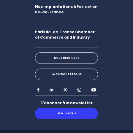
Nos implantations à Paris et en
Île-de-France
Paris Ile-de-France Chamber
of Commerce and Industry
NOUS REJOINDRE
LA CCI VOUS RÉPOND
Facebook
LinkedIn
X
Instagram
Youtube
S'abonner à la newsletter
JE M'INSCRIS