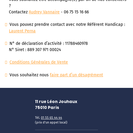
?
Contactez
Audrey Vannaire
- 06 75 15 16 66
Vous pouvez prendre contact avec notre Référent Handicap :
Laurent Perna
N° de déclaration d’activité : 11788460978
N° Siret : 889 307 971 00024
Conditions Générales de Vente
Vous souhaitez nous
faire part d’un désagrément
11 rue Léon Jouhaux
75010
Paris
Tél.
01 55 65 44 44
(prix d'un appel local)