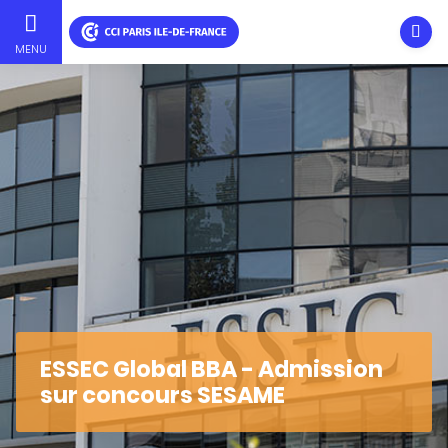
Ouvri
MENU
Aller
au
contenu
principal
ESSEC Global BBA - Admission
sur concours SESAME