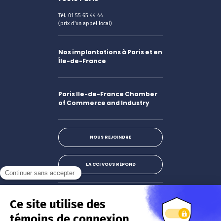
Tél.
01 55 65 44 44
(prix d'un appel local)
Nos implantations à Paris et en
Île-de-France
Paris Ile-de-France Chamber
of Commerce and Industry
NOUS REJOINDRE
LA CCI VOUS RÉPOND
Facebook
LinkedIn
X
Instagram
Youtube
S'abonner à la newsletter