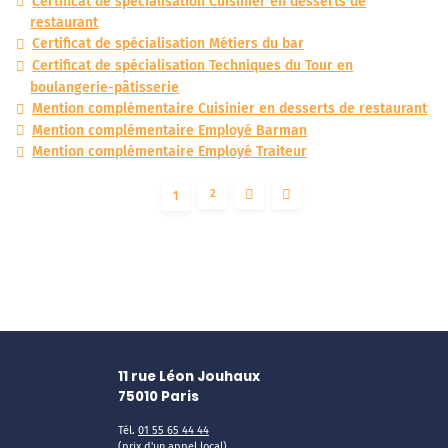
Certificat de spécialisation Cuisinier en desserts de
restaurant
Certificat de spécialisation Métiers du bar
Certificat de spécialisation Techniques du Tour en
boulangerie-pâtisserie
Mention complémentaire Cuisinier en desserts de restaurant
Mention complémentaire Employé Barman
Mention complémentaire Employé Traiteur
2
1
11 rue Léon Jouhaux
75010
Paris
Tél.
01 55 65 44 44
(prix d'un appel local)