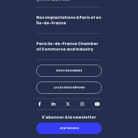
Nos implantations à Paris et en
Île-de-France
Paris Ile-de-France Chamber
of Commerce and Industry
NOUS REJOINDRE
LA CCI VOUS RÉPOND
Facebook
LinkedIn
X
Instagram
Youtube
S'abonner à la newsletter
JE M'INSCRIS