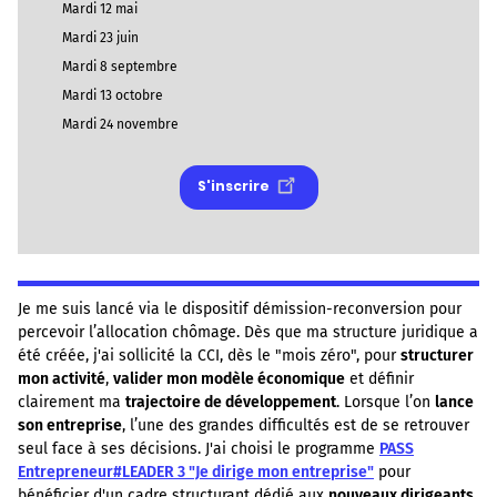
Mardi 12 mai
Mardi 23 juin
Mardi 8 septembre
Mardi 13 octobre
Mardi 24 novembre
S'inscrire
Je me suis lancé via le dispositif démission-reconversion pour
percevoir l’allocation chômage. Dès que ma structure juridique a
été créée, j'ai sollicité la CCI, dès le "mois zéro", pour
structurer
mon activité
,
valider mon modèle économique
et définir
clairement ma
trajectoire de développement
. Lorsque l’on
lance
son entreprise
, l’une des grandes difficultés est de se retrouver
seul face à ses décisions. J'ai choisi le programme
PASS
Entrepreneur#LEADER 3 "Je dirige mon entreprise"
pour
bénéficier d'un cadre structurant dédié aux
nouveaux dirigeants
.