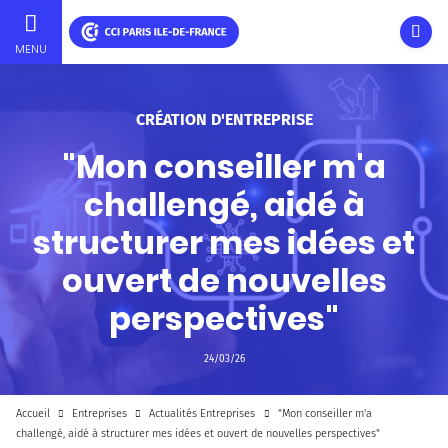
Ouvri
MENU
Aller
au
contenu
CRÉATION D'ENTREPRISE
principal
"Mon conseiller m'a
challengé, aidé à
structurer mes idées et
ouvert de nouvelles
perspectives"
24/03/26
Accueil
Entreprises
Actualités Entreprises
"Mon conseiller m'a
challengé, aidé à structurer mes idées et ouvert de nouvelles perspectives"