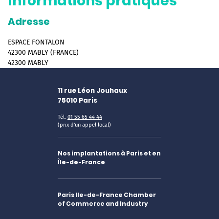
Informations pratiques
Adresse
ESPACE FONTALON
42300 MABLY (FRANCE)
42300 MABLY
11 rue Léon Jouhaux
75010
Paris
Tél.
01 55 65 44 44
(prix d'un appel local)
Nos implantations à Paris et en
Île-de-France
Paris Ile-de-France Chamber
of Commerce and Industry