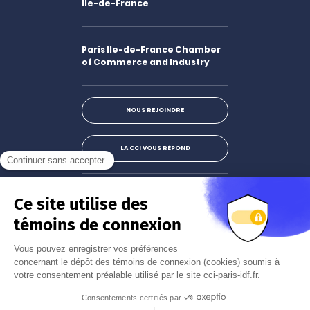
Île-de-France
Paris Ile-de-France Chamber
of Commerce and Industry
NOUS REJOINDRE
LA CCI VOUS RÉPOND
Facebook
LinkedIn
X
Instagram
Youtube
S'abonner à la newsletter
JE M'INSCRIS
Mentions légales