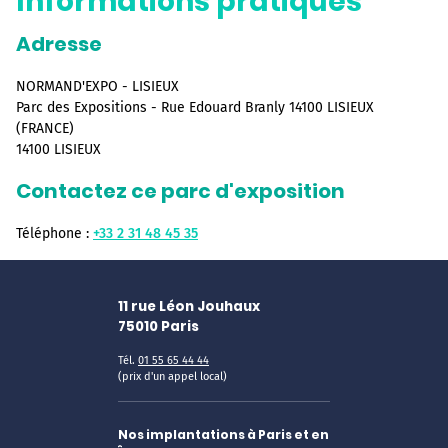
Informations pratiques
Adresse
NORMAND'EXPO - LISIEUX
Parc des Expositions - Rue Edouard Branly 14100 LISIEUX
(FRANCE)
14100 LISIEUX
Contactez ce parc d'exposition
Téléphone :
+33 2 31 48 45 35
11 rue Léon Jouhaux
75010
Paris
Tél.
01 55 65 44 44
(prix d'un appel local)
Nos implantations à Paris et en