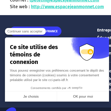
Site web :
http://www.espacejeanmonnet.com
Entrep
Éducat
11 rue Léon Jouhaux
Prospe
75010
Paris
Événe
Tél.
01 55 65 44 44
(prix d'un appel local)
Intern
Paris 
Nos implantations à Paris
Chamb
et en Île-de-France
and In