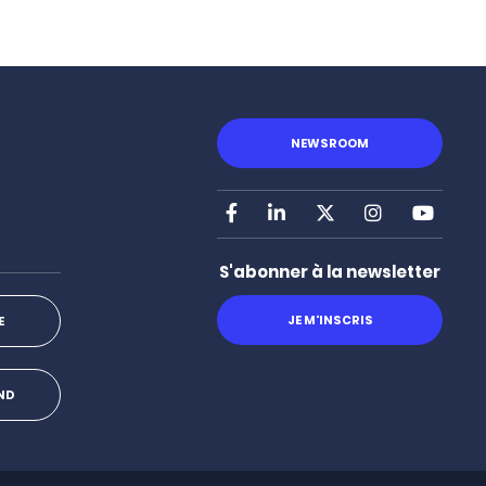
NEWSROOM
Facebook
LinkedIn
X
Instagram
Youtu
S'abonner à la newsletter
JE M'INSCRIS
E
OND