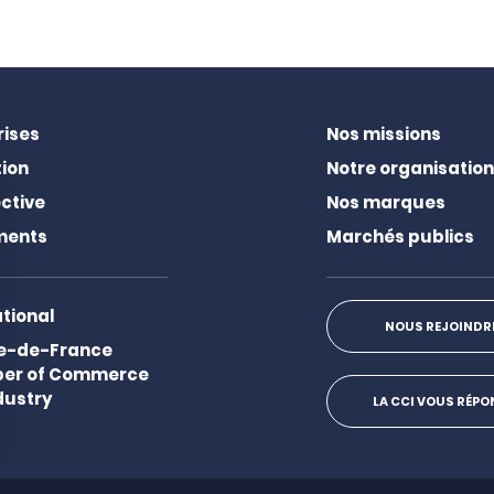
rises
Nos missions
ion
Notre organisation
ctive
Nos marques
ments
Marchés publics
ational
NOUS REJOINDR
Ile-de-France
er of Commerce
dustry
LA CCI VOUS RÉP