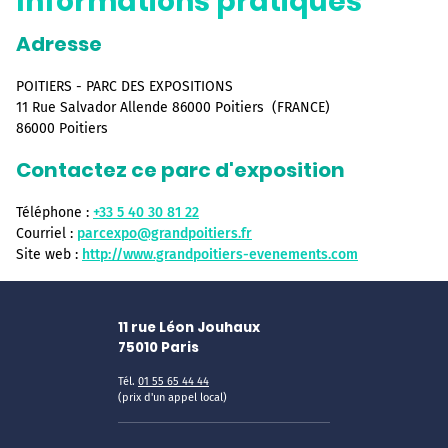
Informations pratiques
Adresse
POITIERS - PARC DES EXPOSITIONS
11 Rue Salvador Allende 86000 Poitiers (FRANCE)
86000 Poitiers
Contactez ce parc d'exposition
Téléphone :
+33 5 40 30 81 22
Courriel :
parcexpo@grandpoitiers.fr
Site web :
http://www.grandpoitiers-evenements.com
11 rue Léon Jouhaux
75010
Paris
Tél.
01 55 65 44 44
(prix d'un appel local)