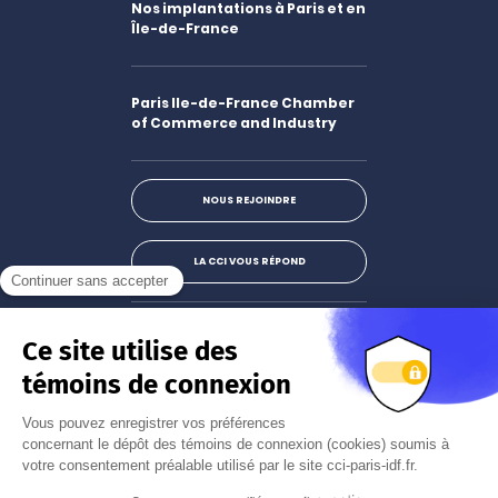
Nos implantations à Paris et en
Île-de-France
Paris Ile-de-France Chamber
of Commerce and Industry
NOUS REJOINDRE
LA CCI VOUS RÉPOND
Facebook
LinkedIn
X
Instagram
Youtube
S'abonner à la newsletter
JE M'INSCRIS