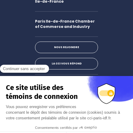
Île-de-France
Paris Ile-de-France Chamber
of Commerce and Industry
NOUS REJOINDRE
LA CCI VOUS RÉPOND
Facebook
LinkedIn
X
Instagram
Youtube
S'abonner à la newsletter
JE M'INSCRIS
Mentions légales