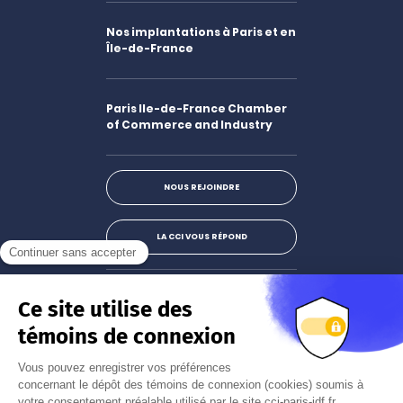
Nos implantations à Paris et en
Île-de-France
Paris Ile-de-France Chamber
of Commerce and Industry
NOUS REJOINDRE
LA CCI VOUS RÉPOND
Facebook
LinkedIn
X
Instagram
Youtube
S'abonner à la newsletter
JE M'INSCRIS