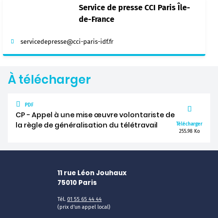
Service de presse CCI Paris Île-
de-France
servicedepresse@cci-paris-idf.fr
À télécharger
PDF
CP - Appel à une mise œuvre volontariste de
la règle de généralisation du télétravail
Télécharger
255.98 Ko
11 rue Léon Jouhaux
75010
Paris
Tél.
01 55 65 44 44
(prix d'un appel local)