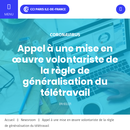
Ouvri
MENU
Aller
au
contenu
CORONAVIRUS
principal
Appel à une mise en
œuvre volontariste de
la règle de
généralisation du
télétravail
09/03/21
Accueil
Newsroom
Appel à une mise en œuvre volontariste de la règle
de généralisation du télétravail