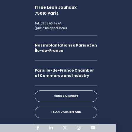
11 rue Léon Jouhaux
75010
Paris
Tél.
01 55 65 44 44
(prix d'un appel local)
Nos implantations à Paris et en
Île-de-France
Paris Ile-de-France Chamber
of Commerce and Industry
NOUS REJOINDRE
LA CCI VOUS RÉPOND
Facebook
LinkedIn
X
Instagram
Youtube