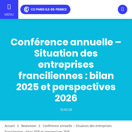
Ouvri
MENU
Aller
au
contenu
Conférence annuelle –
principal
Situation des
entreprises
franciliennes : bilan
2025 et perspectives
2026
12/02/26
Accueil
Newsroom
Conférence annuelle – Situation des entreprises
franciliennes : bilan 2025 et perspectives 2026