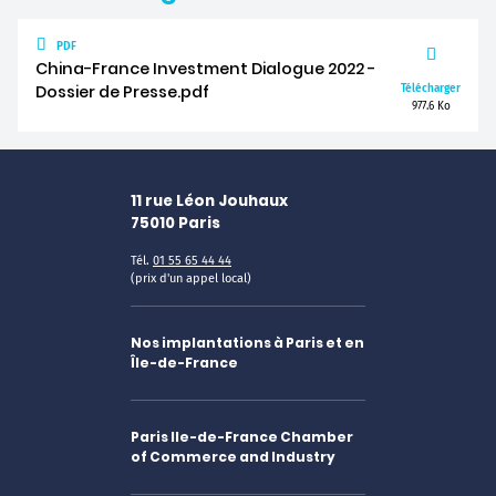
PDF
China-France Investment Dialogue 2022 -
Dossier de Presse.pdf
Télécharger
977.6 Ko
11 rue Léon Jouhaux
75010
Paris
Tél.
01 55 65 44 44
(prix d'un appel local)
Nos implantations à Paris et en
Île-de-France
Paris Ile-de-France Chamber
of Commerce and Industry