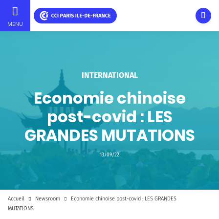
Ouvri
MENU
Aller
au
contenu
principal
INTERNATIONAL
Economie chinoise
post-covid : LES
GRANDES MUTATIONS
13/09/22
Accueil
Newsroom
Economie chinoise post-covid : LES GRANDES
MUTATIONS