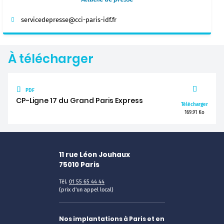
servicedepresse@cci-paris-idf.fr
À télécharger
PDF
CP-Ligne 17 du Grand Paris Express
Télécharger
169.91 Ko
11 rue Léon Jouhaux
75010
Paris
Tél.
01 55 65 44 44
(prix d'un appel local)
Nos implantations à Paris et en