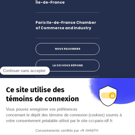
Île-de-France
Paris Ile-de-France Chamber
of Commerce and Industry
NOUS REJOINDRE
LA CCI VOUS RÉPOND
Facebook
LinkedIn
X
Instagram
Youtube
S'abonner à la newsletter
JE M'INSCRIS
Mentions légales