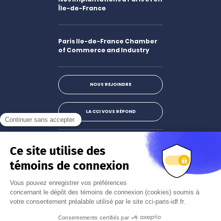
Île-de-France
Paris Ile-de-France Chamber
of Commerce and Industry
NOUS REJOINDRE
LA CCI VOUS RÉPOND
Facebook
LinkedIn
X
Instagram
Youtube
S'abonner à la newsletter
JE M'INSCRIS