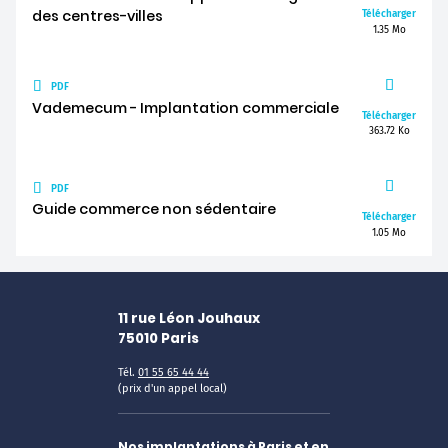
des centres-villes
Télécharger
1.35 Mo
PDF
Vademecum - Implantation commerciale
Télécharger
363.72 Ko
PDF
Guide commerce non sédentaire
Télécharger
1.05 Mo
11 rue Léon Jouhaux
75010
Paris
Tél.
01 55 65 44 44
(prix d'un appel local)
Nos implantations à Paris et en