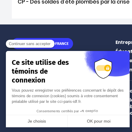
CP - Des soldes d'été plombés par la crise
Entrep
Éducat
11 rue Léon Jouhaux
Prospe
75010
Paris
Événe
Tél.
01 55 65 44 44
(prix d'un appel local)
Intern
Paris 
Nos implantations à Paris
Chamb
et en Île-de-France
and In