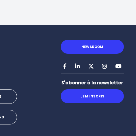
NEWSROOM
Facebook
LinkedIn
X
Instagram
Youtu
S'abonner à la newsletter
JE M'INSCRIS
E
OND