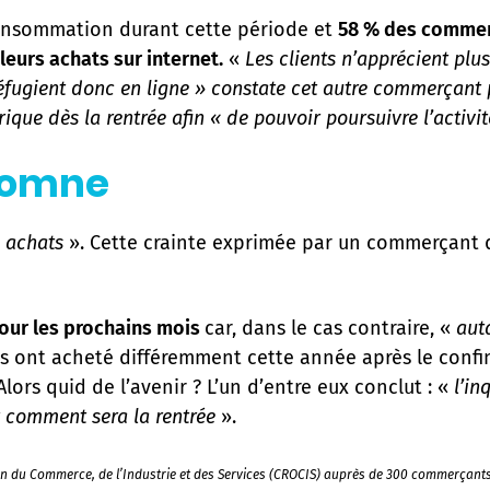
 consommation durant cette période et
58 % des commer
leurs achats sur internet.
«
Les clients n’apprécient plu
se réfugient donc en ligne » constate cet autre commerçant 
ique dès la rentrée afin « de pouvoir poursuivre l’activ
utomne
s achats
». Cette crainte exprimée par un commerçant d
pour les prochains mois
car, dans le cas contraire, «
auta
nts ont acheté différemment cette année après le confin
ors quid de l’avenir ? L’un d’entre eux conclut : «
l’in
t comment sera la rentrée
».
on du Commerce, de l’Industrie et des Services (CROCIS) auprès de 300 commerçants p