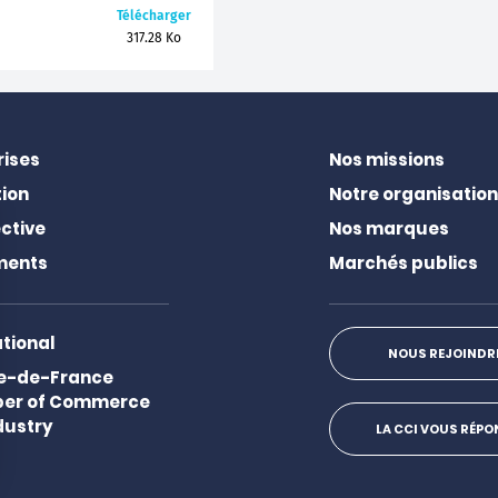
Télécharger
317.28 Ko
rises
Nos missions
ion
Notre organisation
ctive
Nos marques
ments
Marchés publics
ational
NOUS REJOINDR
Ile-de-France
er of Commerce
dustry
LA CCI VOUS RÉP