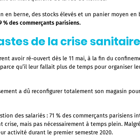
ion en berne, des stocks élevés et un panier moyen en 
79 % des commerçants parisiens.
tes de la crise sanitair
nt avoir ré-ouvert dès le 11 mai, à la fin du confinem
 parce qu’il leur fallait plus de temps pour organiser 
sement a dû reconfigurer totalement son magasin pou
 gestion des salariés : 71 % des commerçants parisiens 
t crise, mais pas nécessairement à temps plein. Malgré
eur activité durant le premier semestre 2020.