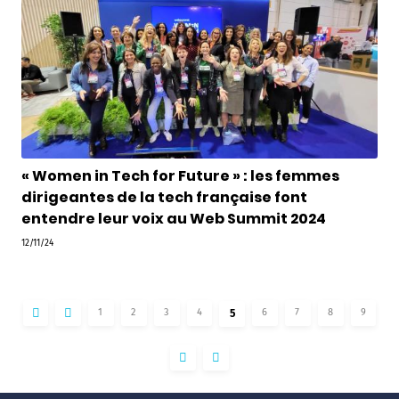
« Women in Tech for Future » : les femmes
dirigeantes de la tech française font
entendre leur voix au Web Summit 2024
12/11/24
1
2
3
4
6
7
8
9
5