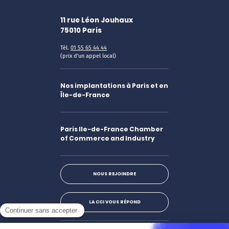
11 rue Léon Jouhaux
75010
Paris
Tél.
01 55 65 44 44
(prix d'un appel local)
Nos implantations à Paris et en
Île-de-France
Paris Ile-de-France Chamber
of Commerce and Industry
NOUS REJOINDRE
LA CCI VOUS RÉPOND
Facebook
LinkedIn
X
Instagram
Youtube