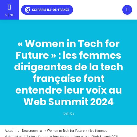
Ouvri
MENU
Aller
au
contenu
« Women in Tech for
principal
Future » : les femmes
dirigeantes de la tech
française font
entendre leur voix au
Web Summit 2024
12/11/24
Accueil
Newsroom
« Women in Tech for Future » : les femmes
dirigeantes de la tech française font entendre leur voix au Web Summit 2024