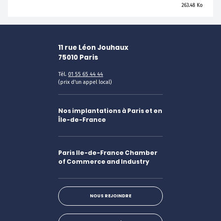
263.48 Ko
11 rue Léon Jouhaux
75010
Paris
Tél.
01 55 65 44 44
(prix d'un appel local)
Nos implantations à Paris et en
Île-de-France
Paris Ile-de-France Chamber
of Commerce and Industry
NOUS REJOINDRE