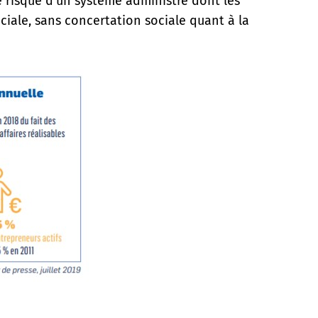
e risque d’un système administré dont les
iale, sans concertation sociale quant à la