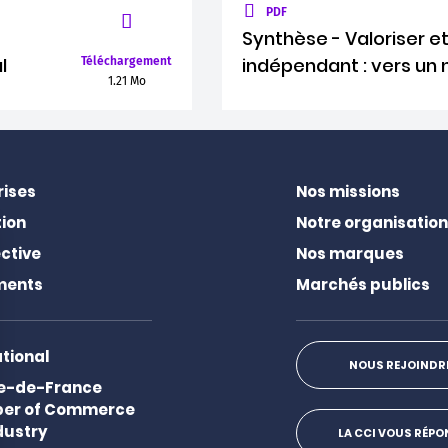
PDF
Synthèse - Valoriser et 
l
indépendant : vers un
Téléchargement
1.21 Mo
rises
Nos missions
ion
Notre organisation
ctive
Nos marques
ments
Marchés publics
ational
NOUS REJOINDR
Ile-de-France
er of Commerce
dustry
LA CCI VOUS RÉP