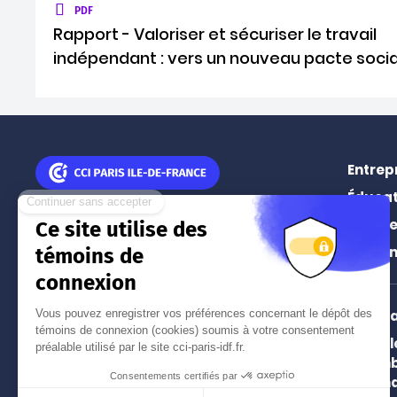
PDF
Rapport - Valoriser et sécuriser le travail
indépendant : vers un nouveau pacte socia
Entrep
Éducat
11 rue Léon Jouhaux
Prospe
75010
Paris
Événe
Tél.
01 55 65 44 44
(prix d'un appel local)
Intern
Paris 
Nos implantations à Paris
Chamb
et en Île-de-France
and In