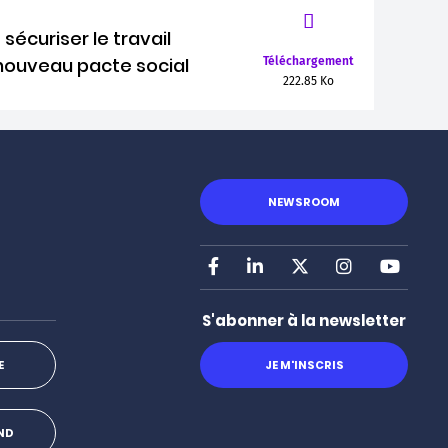
sécuriser le travail
 nouveau pacte social
Téléchargement
222.85 Ko
NEWSROOM
Facebook
LinkedIn
X
Instagram
Youtu
S'abonner à la newsletter
JE M'INSCRIS
E
OND