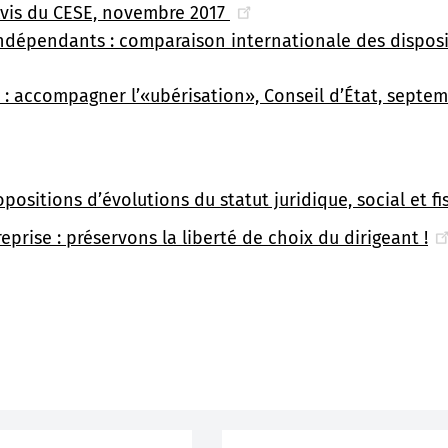
Avis du CESE, novembre 2017
ndépendants : comparaison internationale des dispositi
: accompagner l’«ubérisation», Conseil d’État, septe
opositions d’évolutions du statut juridique, social et fi
eprise : préservons la liberté de choix du dirigeant !