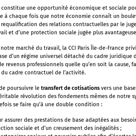
nt constitue une opportunité économique et sociale pou
mme à chaque fois que notre économie connaît un boule
la requalification des relations contractuelles par le ju
vail et d’une protection sociale jugée plus avantageuse
notre marché du travail, la CCI Paris Île-de-France pri
base d’un
r
égime universel détaché du cadre juridique d’e
e revenus professionnels quelle qu’en soit la cause, fa
 du cadre contractuel de l’activité.
de poursuivre le
transfert de cotisations
vers une base
e véritable révolution des fondements mêmes de notre s
tefois se faire qu’à une double condition :
r assurer des prestations de base adaptées aux besoin
ction sociale et d’un creusement des inégalités ;