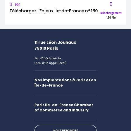
PDF
Téléchargez l'Enjeux Ile-de-France n° 189
Téléchargement
1.56 Mo
11 rue Léon Jouhaux
75010
Paris
Tél.
01 55 65 44 44
(prix d'un appel local)
Nos implantations à Paris et en
Île-de-France
Paris Ile-de-France Chamber
of Commerce and Industry
NOUS REJOINDRE