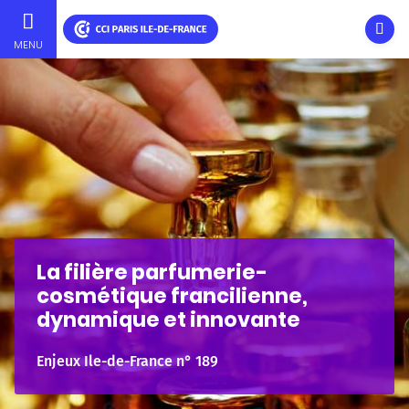
Ouvri
MENU
Aller
au
contenu
principal
La filière parfumerie-
cosmétique francilienne,
dynamique et innovante
Enjeux Ile-de-France n° 189