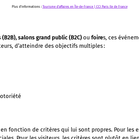
Plus d’informations :
Tourisme d’affaires en Île-de-France | CCI Paris Ile de France
s (B2B), salons grand public (B2C)
ou
foire
s, ces événem
eurs, d’atteindre des objectifs multiples :
notoriété
n fonction de critères qui lui sont propres. Pour les 
es. Pour les visiteurs, les critères sont plutôt en lien