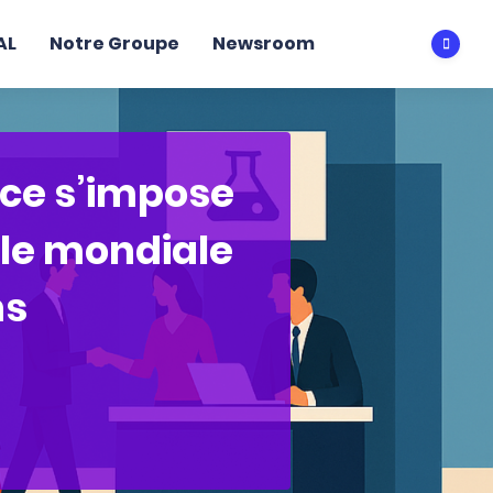
AL
Notre Groupe
Newsroom
Ouvri
nce s’impose
le mondiale
ns