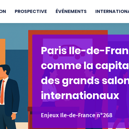
ON
PROSPECTIVE
ÉVÉNEMENTS
INTERNATION
Paris Ile-de-Fra
comme la capita
des grands salo
internationaux
Enjeux Ile-de-France n°268