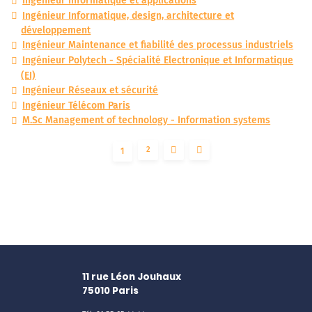
Ingénieur Informatique et applications
Ingénieur Informatique, design, architecture et
développement
Ingénieur Maintenance et fiabilité des processus industriels
Ingénieur Polytech - Spécialité Electronique et Informatique
(EI)
Ingénieur Réseaux et sécurité
Ingénieur Télécom Paris
M.Sc Management of technology - Information systems
2
1
11 rue Léon Jouhaux
75010
Paris