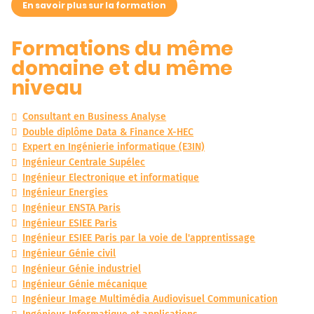
En savoir plus sur la formation
Formations du même
domaine et du même
niveau
Consultant en Business Analyse
Double diplôme Data & Finance X-HEC
Expert en Ingénierie informatique (E3IN)
Ingénieur Centrale Supélec
Ingénieur Electronique et informatique
Ingénieur Energies
Ingénieur ENSTA Paris
Ingénieur ESIEE Paris
Ingénieur ESIEE Paris par la voie de l'apprentissage
Ingénieur Génie civil
Ingénieur Génie industriel
Ingénieur Génie mécanique
Ingénieur Image Multimédia Audiovisuel Communication