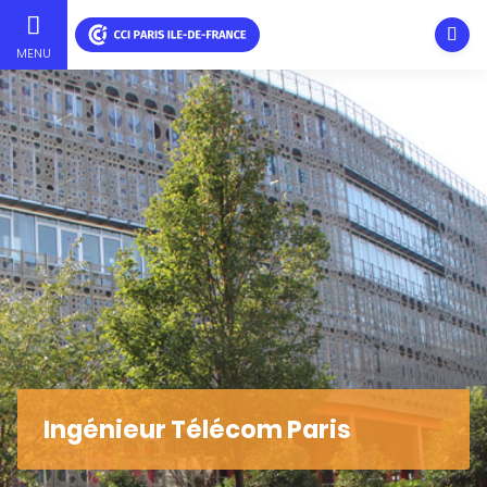
Ouvri
MENU
Aller
au
contenu
principal
Ingénieur Télécom Paris