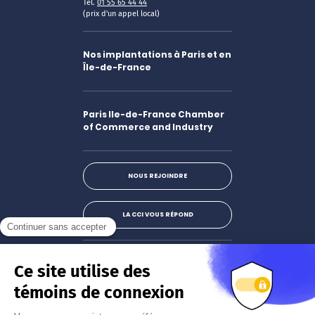
Tél.
01 55 65 44 44
(prix d'un appel local)
Nos implantations à Paris et en
Île-de-France
Paris Ile-de-France Chamber
of Commerce and Industry
NOUS REJOINDRE
LA CCI VOUS RÉPOND
Facebook
LinkedIn
X
Instagram
Youtube
S'abonner à la newsletter
JE M'INSCRIS