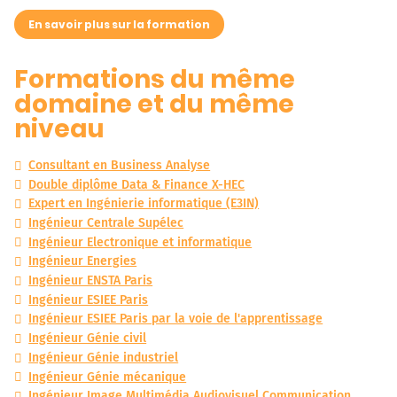
En savoir plus sur la formation
Formations du même
domaine et du même
niveau
Consultant en Business Analyse
Double diplôme Data & Finance X-HEC
Expert en Ingénierie informatique (E3IN)
Ingénieur Centrale Supélec
Ingénieur Electronique et informatique
Ingénieur Energies
Ingénieur ENSTA Paris
Ingénieur ESIEE Paris
Ingénieur ESIEE Paris par la voie de l'apprentissage
Ingénieur Génie civil
Ingénieur Génie industriel
Ingénieur Génie mécanique
Ingénieur Image Multimédia Audiovisuel Communication