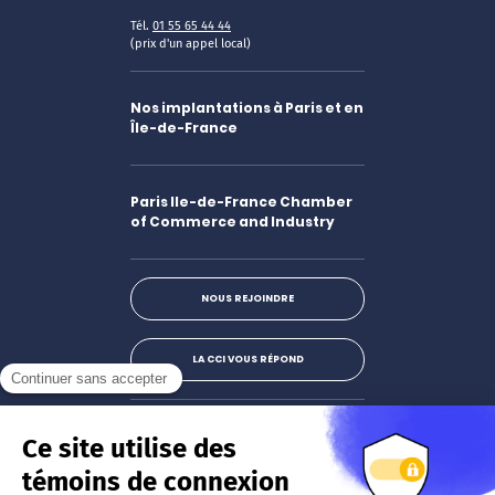
Tél.
01 55 65 44 44
(prix d'un appel local)
Nos implantations à Paris et en
Île-de-France
Paris Ile-de-France Chamber
of Commerce and Industry
NOUS REJOINDRE
LA CCI VOUS RÉPOND
Facebook
LinkedIn
X
Instagram
Youtube
S'abonner à la newsletter