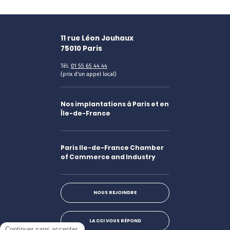
11 rue Léon Jouhaux
75010
Paris
Tél.
01 55 65 44 44
(prix d'un appel local)
Nos implantations à Paris et en
Île-de-France
Paris Ile-de-France Chamber
of Commerce and Industry
NOUS REJOINDRE
LA CCI VOUS RÉPOND