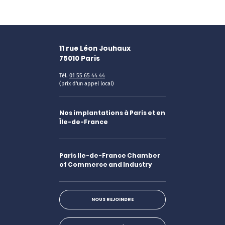
11 rue Léon Jouhaux
75010
Paris
Tél.
01 55 65 44 44
(prix d'un appel local)
Nos implantations à Paris et en
Île-de-France
Paris Ile-de-France Chamber
of Commerce and Industry
NOUS REJOINDRE