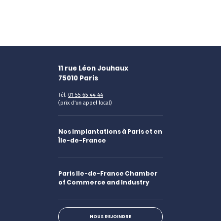
11 rue Léon Jouhaux
75010
Paris
Tél.
01 55 65 44 44
(prix d'un appel local)
Nos implantations à Paris et en
Île-de-France
Paris Ile-de-France Chamber
of Commerce and Industry
NOUS REJOINDRE